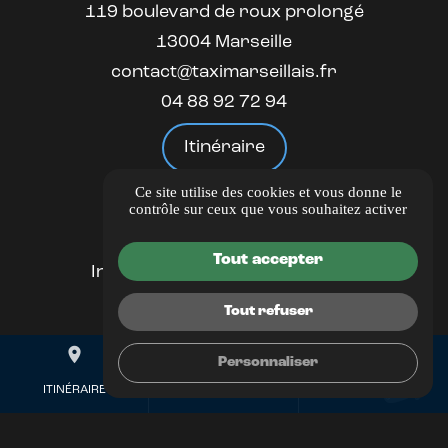
119 boulevard de roux prolongé
13004 Marseille
contact@taximarseillais.fr
04 88 92 72 94
Itinéraire
Ce site utilise des cookies et vous donne le
LIENS UTILES
contrôle sur ceux que vous souhaitez activer
Guide Local
Tout accepter
Informations complémentaires
Mentions légales
Tout refuser
Politique de confidentialité
place
mail
call
Gestion des cookies
Personnaliser
ITINÉRAIRE
CONTACTEZ-NOUS
04 88 92 72 94