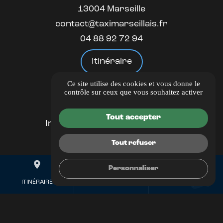
13004 Marseille
contact@taximarseillais.fr
04 88 92 72 94
Itinéraire
Ce site utilise des cookies et vous donne le
LIENS UTILES
contrôle sur ceux que vous souhaitez activer
Guide Local
Tout accepter
Informations complémentaires
Mentions légales
Tout refuser
Politique de confidentialité
place
mail
call
Gestion des cookies
Personnaliser
ITINÉRAIRE
CONTACTEZ-NOUS
04 88 92 72 94