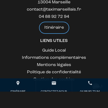
13004 Marseille
contact@taximarseillais.fr
04 88 92 72 94
Itinéraire
LIENS UTILES
Guide Local
Informations complémentaires
Mentions légales
Politique de confidentialité
Gestion des cookies
place
mail
call
ITINÉRAIRE
CONTACTEZ-NOUS
04 88 92 72 94