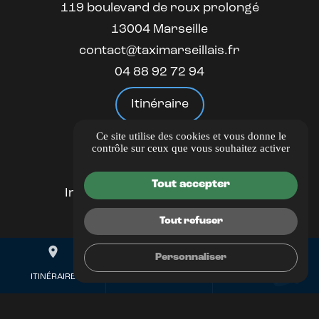
119 boulevard de roux prolongé
13004 Marseille
contact@taximarseillais.fr
04 88 92 72 94
Itinéraire
Ce site utilise des cookies et vous donne le
LIENS UTILES
contrôle sur ceux que vous souhaitez activer
Guide Local
Tout accepter
Informations complémentaires
Mentions légales
Tout refuser
Politique de confidentialité
place
mail
call
Gestion des cookies
Personnaliser
ITINÉRAIRE
CONTACTEZ-NOUS
04 88 92 72 94