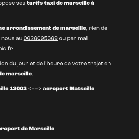
opose ses
tarifs taxi de marseille à
e arrondissement de marseille
, rien de
z nous au
0626095369
ou par mail
is.fr
ion du jour et de l'heure de votre trajet en
de marseille
.
ille 13003
<==>
aeroport Matseille
éroport de Marseille
.