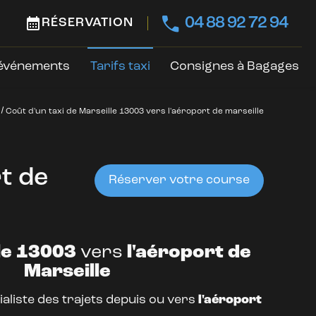
calendar_month
04 88 92 72 94
RÉSERVATION
 événements
Tarifs taxi
Consignes à Bagages
Coût d'un taxi de Marseille 13003 vers l'aéroport de marseille
t de
Réserver votre course
lle 13003
vers
l'aéroport de
Marseille
aliste des trajets depuis ou vers
l'aéroport