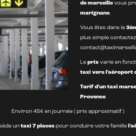
de marseille
vous pr
marignane
.
Vous êtes dans le
3èm
plus simple contacte
contact@taximarseilla
Le
prix
varie en fonct
taxi vers l'aéroport 
Tarif d'un taxi marse
Provence
Environ 45€ en journée ( prix approximatif )
sède un
taxi 7 places
pour conduire votre famille
l'a