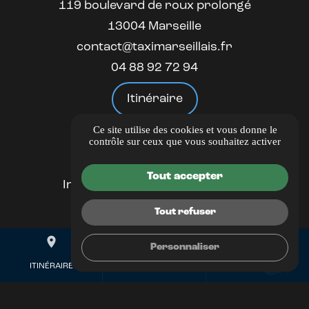
119 boulevard de roux prolongé
13004 Marseille
contact@taximarseillais.fr
04 88 92 72 94
Itinéraire
Ce site utilise des cookies et vous donne le
LIENS UTILES
contrôle sur ceux que vous souhaitez activer
Guide Local
Tout accepter
Informations complémentaires
Mentions légales
Tout refuser
Politique de confidentialité
place
mail
call
Gestion des cookies
Personnaliser
ITINÉRAIRE
CONTACTEZ-NOUS
04 88 92 72 94